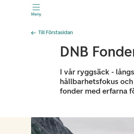
header.title
Meny
Till Förstasidan
DNB Fonde
I vår ryggsäck - långs
hållbarhetsfokus och
fonder med erfarna f