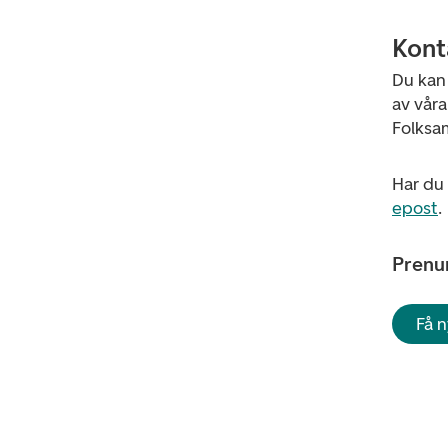
Kont
Du kan
av vår
Folksa
Har du 
epost
.
Prenu
Få 