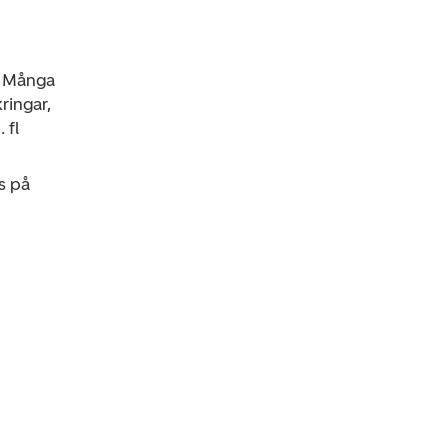
. Många
ringar,
 fl
s på