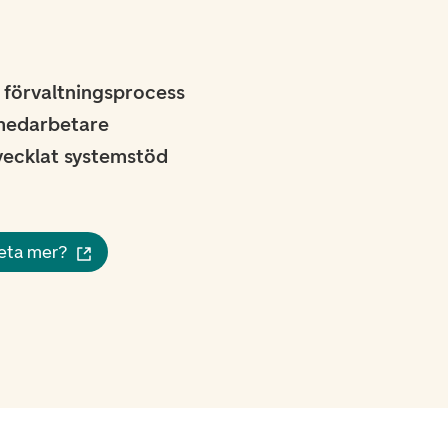
 förvaltningsprocess
medarbetare
tvecklat systemstöd
veta mer?