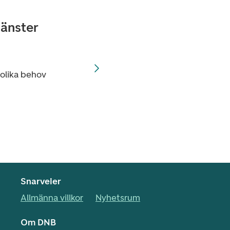
jänster
 olika behov
Snarveier
Allmänna villkor
Nyhetsrum
Om DNB