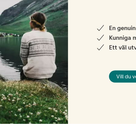
En genuin
Kunniga 
Ett väl u
Vill du 