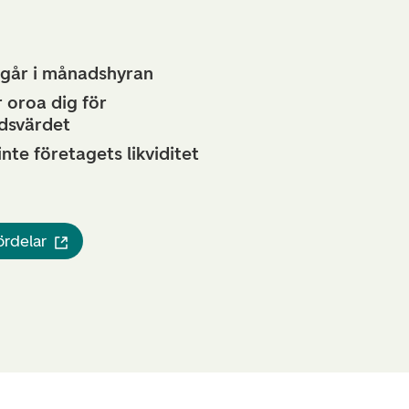
ngår i månadshyran
r oroa dig för
dsvärdet
nte företagets likviditet
ördelar