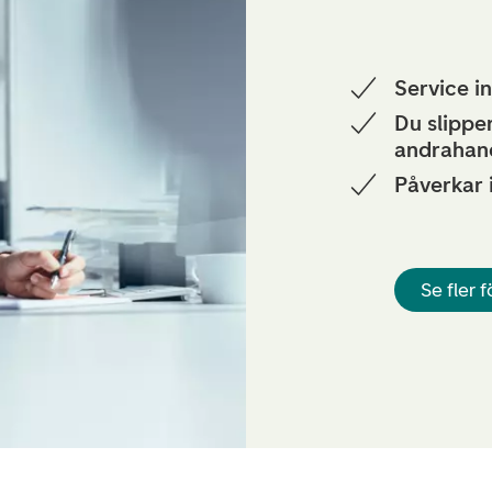
Service i
Du slippe
andrahan
Påverkar i
Se fler f