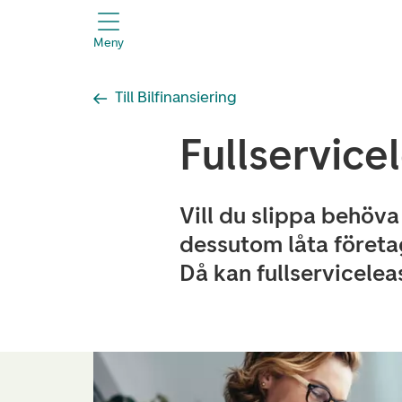
header.title
Meny
Till Bilfinansiering
Fullservice
Vill du slippa behöv
dessutom låta företag
Då kan fullservicelea