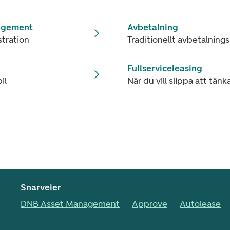
nagement
Avbetalning
stration
Traditionellt avbetalnings
Fullserviceleasing
il
När du vill slippa att tän
Snarveier
DNB Asset Management
Approve
Autolease