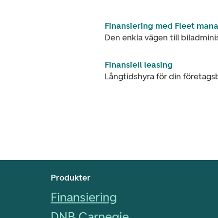
Finansiering med Fleet ma
Den enkla vägen till biladmini
Finansiell leasing
Långtidshyra för din företagsb
Footer navigering
Produkter
Finansiering
DNB Carnegie