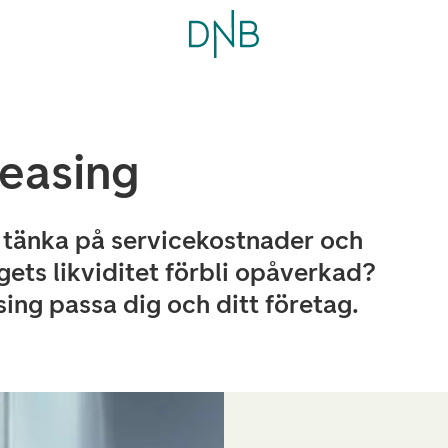
leasing
a tänka på servicekostnader och
ets likviditet förbli opåverkad?
sing passa dig och ditt företag.