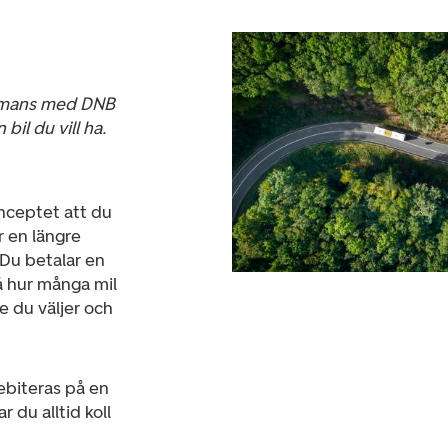
mmans med DNB
bil du vill ha.
nceptet att du
r en längre
 Du betalar en
 hur många mil
ke du väljer och
ebiteras på en
 du alltid koll