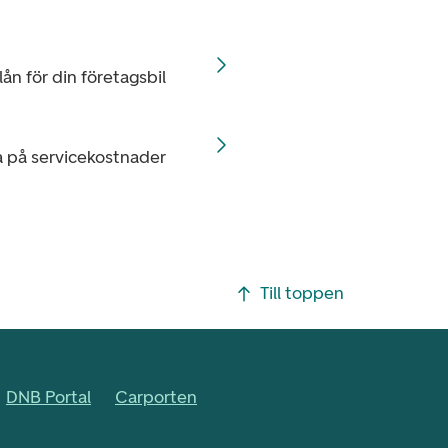
lån för din företagsbil
ka på servicekostnader
Till toppen
DNB Portal
Carporten