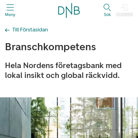
header.title
Meny
Sök
Logga in
Till Förstasidan
Branschkompetens
Hela Nordens företagsbank med
lokal insikt och global räckvidd.