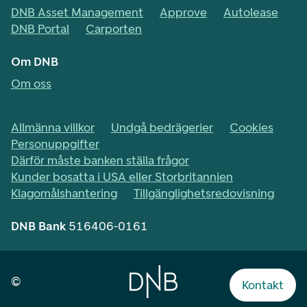
DNB Asset Management
Approve
Autolease
DNB Portal
Carporten
Om DNB
Om oss
Allmänna villkor
Undgå bedrägerier
Cookies
Personuppgifter
Därför måste banken ställa frågor
Kunder bosatta i USA eller Storbritannien
Klagomålshantering
Tillgänglighetsredovisning
DNB Bank
516406-0161
©
Kontakt